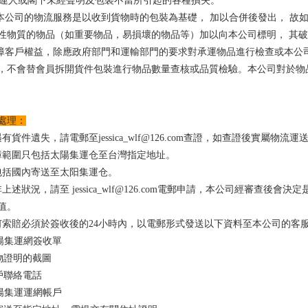
由發運人或閣下未經聲明及包裝不當所引起的各種損失。
於本公司的物流服務是以收到貨物時的包裝為基礎， 加以合併後發出， 故
性物質的物品（如重要物品，易損壞的物品等）加以向本公司標明， 其
保障客戶權益，除應政府部門和運輸部門的要求對承運物品進行檢查或本
，不會替會員拆開貨件包裝進行物品數量查核或品質檢驗。本公司對於物
處理：
遇有貨件遺失，請電郵至jessica_wlf@126.com查證，如查證後實屬
障範圍只包括太陽集運仓至台灣指定地址。
包括國內寄送至太阳集運仓。
非上述狀況，請至 jessica_wlf@126.com電郵申請，本公司經審
值。
索賠必須於簽收後的24小時內，以電郵形式發送以下資料至本公司的客服電郵地址je
陽集運網簽收單
物證明的截圖
戶聯絡電話
陽集運運網帳戶