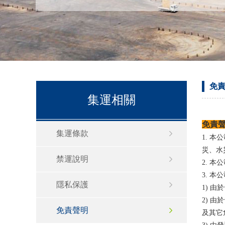
免
集運相關
免責
集運條款
1. 
災、水
禁運說明
2. 
3. 
隱私保護
1) 
2) 
免責聲明
及其它