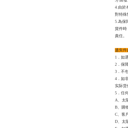
3) 
4.由
對特殊
5.為
貨件時
責任。
遺失件
1．如
2．保
3．不
4．如
实际货
5．任何
A、太
B、購
C、客
D、太