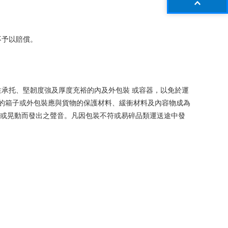
不予以賠償。
性承托、堅韌度強及厚度充裕的內及外包裝 或容器，以免於運
的箱子或外包裝應與貨物的保護材料、緩衝材料及內容物成為
壓或晃動而發出之聲音。凡因包装不符或易碎品類運送途中發