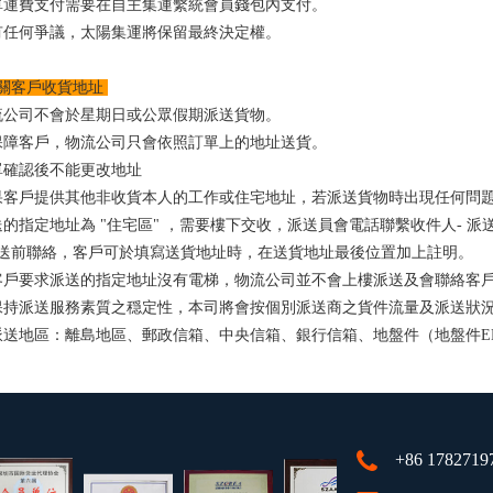
單運費支付需要在自主集運繫統會員錢包內支付。
有任何爭議，太陽集運將保留最終決定權。
關客戶收貨地址
流公司不會於星期日或公眾假期派送貨物。
保障客戶，物流公司只會依照訂單上的地址送貨。
單確認後不能更改地址
果客戶提供其他非收貨本人的工作或住宅地址，若派送貨物時出現任何問
送的指定地址為 "住宅區" ，需要樓下交收，派送員會電話聯繫收件人- 派
送前聯絡，客戶可於填寫送貨地址時，在送貨地址最後位置加上註明。
客戶要求派送的指定地址沒有電梯，物流公司並不會上樓派送及會聯絡客
保持派送服務素質之穏定性，本司將會按個別派送商之貨件流量及派送狀
派送地區：離島地區、郵政信箱、中央信箱、銀行信箱、地盤件（地盤件E
+86 1782719