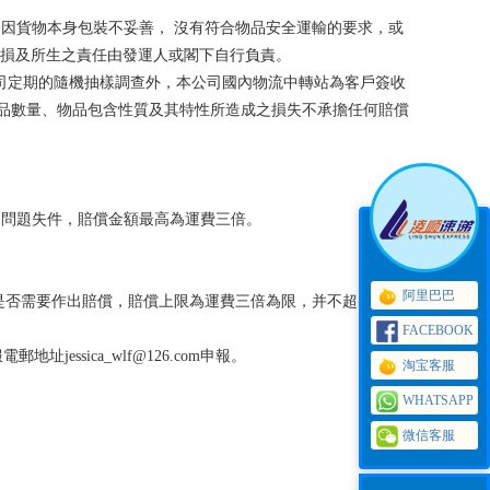
如因貨物本身包裝不妥善， 沒有符合物品安全運輸的要求，或
破損及所生之責任由發運人或閣下自行負責。
公司定期的隨機抽樣調查外，本公司國內物流中轉站為客戶簽收
品數量、物品包含性質及其特性所造成之損失不承擔任何賠償
物流運送問題失件，賠償金額最高為運費三倍。
阿里巴巴
查後會決定是否需要作出賠償，賠償上限為運費三倍為限，并不超出货物
FACEBOOK
ssica_wlf@126.com申報。
淘宝客服
WHATSAPP
微信客服