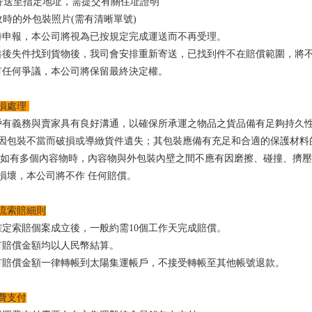
寄送至指定地址，需提交有關住址證明
收時的外包裝照片(需有清晰單號)
時申報，本公司將視為已按規定完成運送而不再受理。
港後失件找到貨物後，我司會安排重新寄送，已找到件不在賠償範圍，將
有任何爭議，本公司將保留最終決定權。
損處理
戶有義務與賣家具有良好溝通，以確保所承運之物品之貨品備有足夠持久
因包裝不當而破損或導緻貨件遺失；其包裝應備有充足和合適的保護材料
；如有多個內容物時，內容物與外包裝內壁之間不應有因磨擦、碰撞、擠
損壞，本公司將不作 任何賠償。
流索賠細則
確定索賠個案成立後，一般約需10個工作天完成賠償。
有賠償金額均以人民幣結算。
有賠償金額一律轉帳到太陽集運帳戶，不接受轉帳至其他帳號退款。
費支付