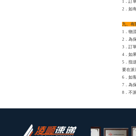
1．訂
2．如
九、有
1．物
2．為
3．訂
4．如
5．指
要在派
6．如
7．為
8．不