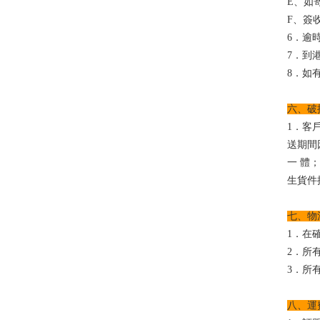
E、如
F、簽
6．逾
7．到
8．如
六、破
1．客
送期間
一 體
生貨件
七、物
1．在
2．所
3．所
八、運