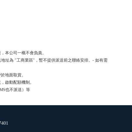
題，本公司一概不會負責。
送地址為 "工商業區"，暫不提供派送前之聯絡安排。- 如有需
戶於地面取貨。
況，啟動配額機制。
MS也不派送）等
7401