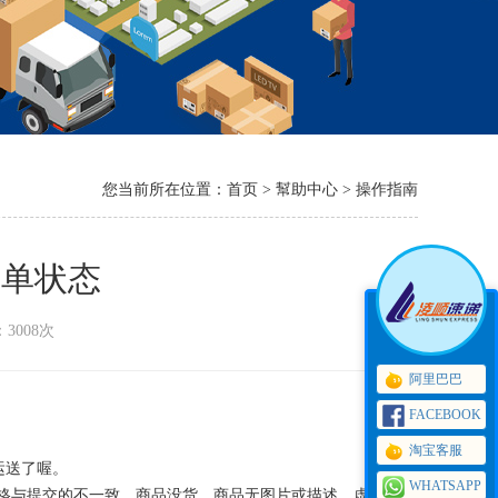
您当前所在位置：
首页
> 幫助中心 > 操作指南
运单状态
：3008次
阿里巴巴
FACEBOOK
淘宝客服
运送了喔。
WHATSAPP
格与提交的不一致，商品没货，商品无图片或描述，虚拟商