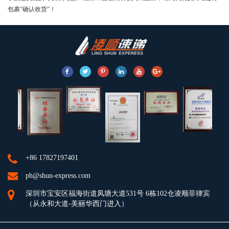
包裹“确认收货”！
+86 17827197401
ph@shun-express.com
深圳市宝安区福海街道凤塘大道531号 6栋102仓凌顺菲律宾
（从永和大道-美丽华西门进入）